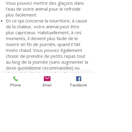
Vous pouvez mettre des glaçons dans
l'eau de votre animal pour le refroidir
plus facilement.
En ce qui concerne la nourriture, à cause
de la chaleur, votre animal peut être
plus capricieux. Habituellement, à ces
moments, il devient plus facile de le
nourrir en fin de journée, quand il fait
moins chaud. Vous pouvez également
choisir de prendre de petits repas tout
au long de la journée (sans augmenter la
dose quotidienne recommandée) ou
d'introduire également des aliments
humides, surtout si votre chien / chat ne
consomme pas beaucoup d'eau.
Phone
Email
Facebook
Chez les chiens à poils très longs, un
cisaillement général peut être la solution
pour mieux résister à la chaleur.
Mouiller les pattes de votre chien avec
de l'eau froide peut aider à le rafraîchir
lors des journées très chaudes.
Les très jeunes animaux, les personnes