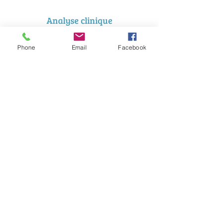
Analyse clinique
Voir plus >>
Phone
Email
Facebook
Bains et tondeuses
Voir plus >>
Consultations à domicile
Voir plus >>